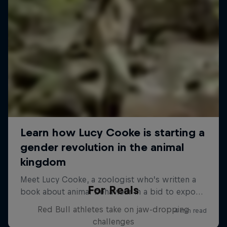
For Reals
Red Bull athletes take on jaw-dropping
challenges