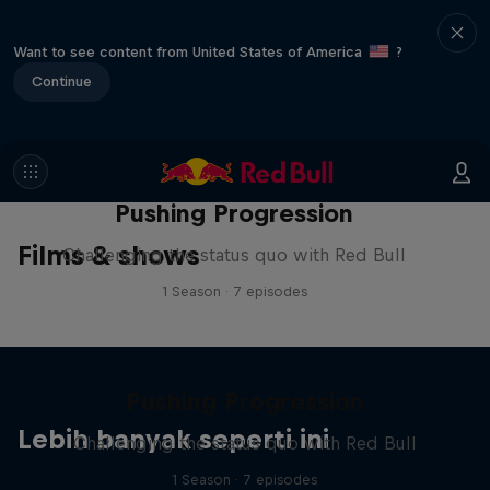
Want to see content from United States of America
?
Continue
Pushing Progression
Films & shows
Challenging the status quo with Red Bull
1 Season · 7 episodes
Pushing Progression
Lebih banyak seperti ini
Challenging the status quo with Red Bull
1 Season · 7 episodes