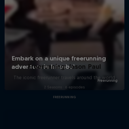
Freerunning: Jason Paul
The iconic freerunner travels around the world
2 Seasons · 6 episodes
FREERUNNING