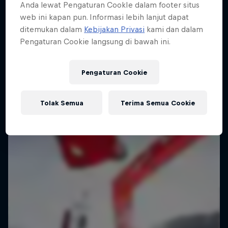
Anda lewat Pengaturan CookIe dalam footer situs
web ini kapan pun. Informasi lebih lanjut dapat
Urban freerunning with Hazal Nehir and Lilou
ditemukan dalam
Kebijakan Privasi
kami dan dalam
Ruel
Pengaturan Cookie langsung di bawah ini.
FREERUNNING
Pengaturan Cookie
Tolak Semua
Terima Semua Cookie