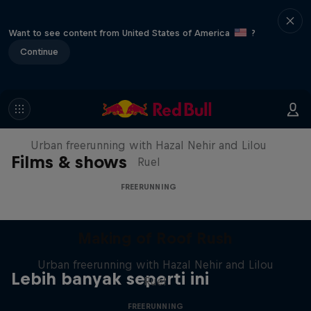
Want to see content from United States of America
?
Continue
Making of Roof Rush
Urban freerunning with Hazal Nehir and Lilou
Films & shows
Ruel
FREERUNNING
Making of Roof Rush
Urban freerunning with Hazal Nehir and Lilou
Lebih banyak seperti ini
Ruel
FREERUNNING