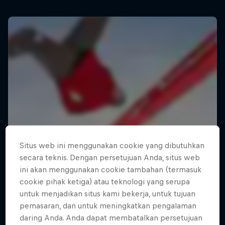
Situs web ini menggunakan cookie yang dibutuhkan
secara teknis. Dengan persetujuan Anda, situs web
ini akan menggunakan cookie tambahan (termasuk
cookie pihak ketiga) atau teknologi yang serupa
untuk menjadikan situs kami bekerja, untuk tujuan
pemasaran, dan untuk meningkatkan pengalaman
daring Anda. Anda dapat membatalkan persetujuan