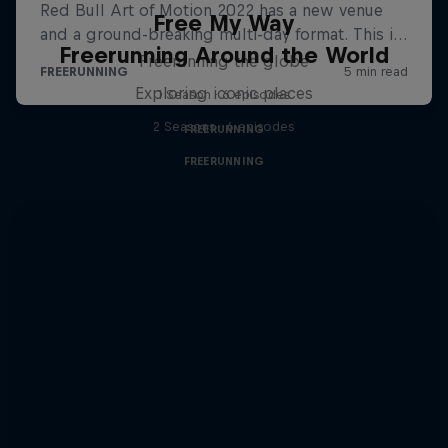
Free My Way
Freerunning Around the World
Freerunning the globe
Exploring iconic places
1 Season · 6 episodes
2 Seasons · 6 episodes
FREERUNNING
FREERUNNING