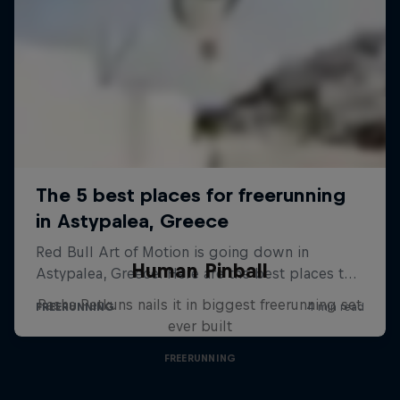
Human Pinball
Pasha Petkuns nails it in biggest freerunning set
ever built
FREERUNNING