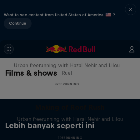
Want to see content from United States of America
?
Continue
Making of Roof Rush
Urban freerunning with Hazal Nehir and Lilou
Films & shows
Ruel
FREERUNNING
Making of Roof Rush
Urban freerunning with Hazal Nehir and Lilou
Lebih banyak seperti ini
Ruel
FREERUNNING