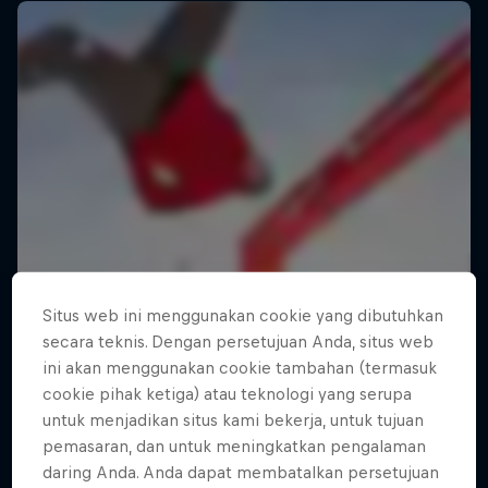
Situs web ini menggunakan cookie yang dibutuhkan
secara teknis. Dengan persetujuan Anda, situs web
ini akan menggunakan cookie tambahan (termasuk
cookie pihak ketiga) atau teknologi yang serupa
untuk menjadikan situs kami bekerja, untuk tujuan
pemasaran, dan untuk meningkatkan pengalaman
daring Anda. Anda dapat membatalkan persetujuan