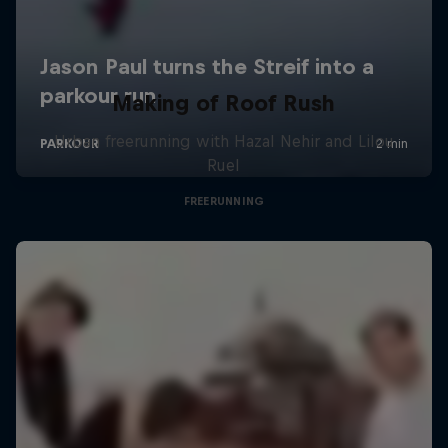
Making of Roof Rush
Urban freerunning with Hazal Nehir and Lilou
Ruel
FREERUNNING