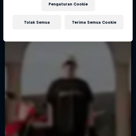
Raising the FMX bar
Pengaturan Cookie
1 Season · 5 episodes
FMX
Tolak Semua
Terima Semua Cookie