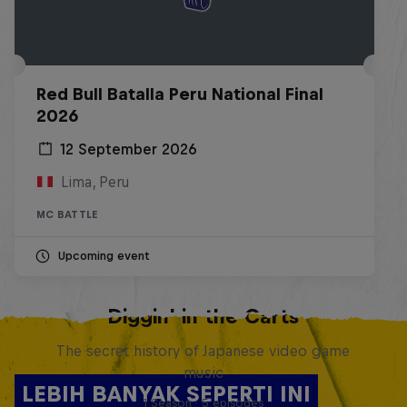
Red Bull Batalla Peru National Final
2026
12 September 2026
Lima, Peru
MC BATTLE
Upcoming event
Diggin' in the Carts
The secret history of Japanese video game
music
LEBIH BANYAK SEPERTI INI
1 Season · 5 episodes