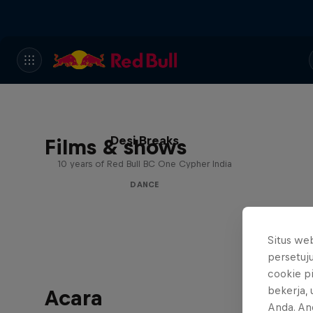
Desi Breaks
Films & shows
10 years of Red Bull BC One Cypher India
DANCE
Situs we
persetuj
cookie p
bekerja,
Acara
Anda. An