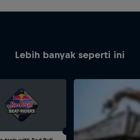
Lebih banyak seperti ini
o train with Red Bull