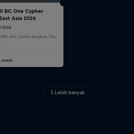
ll BC One Cypher
East Asia 2026
li 2026
HOSTBKK Arts Center, Bangkok, Thailand
G
t event
Lebih banyak