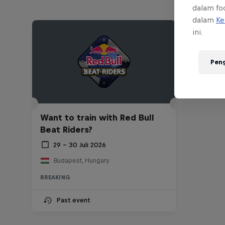
dalam foo
dalam
Ke
ini.
Pen
Want to train with Red Bull
Beat Riders?
29 – 30 Juli 2026
Budapest, Hungary
BREAKING
Past event