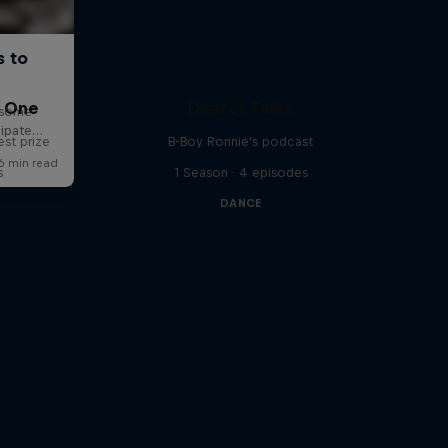
C One
Distrct Talks
est prize
B-Boy Ronnie's podcast
s
1 Season · 4 episodes
DANCE