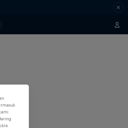
an
ermasuk
 kami
daring
okIe