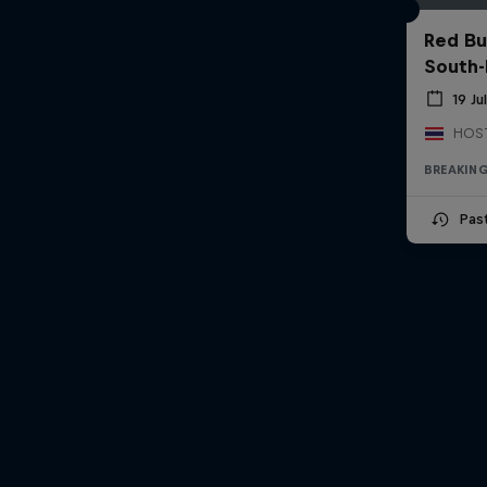
Red Bu
South-
19 Ju
BREAKIN
Pas