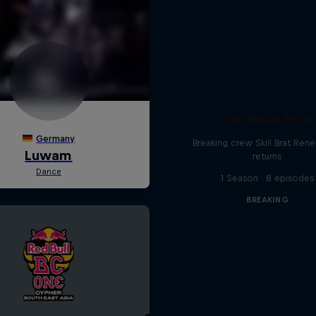
The Break Boys
Breaking crew Skill Brat Ren
returns
1 Season · 8 episodes
BREAKING