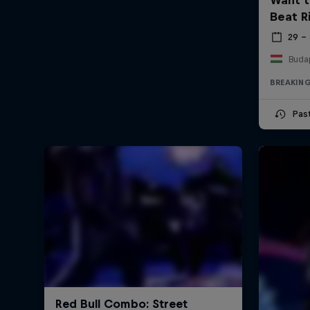
Beat R
29 – 
Buda
BREAKIN
Pas