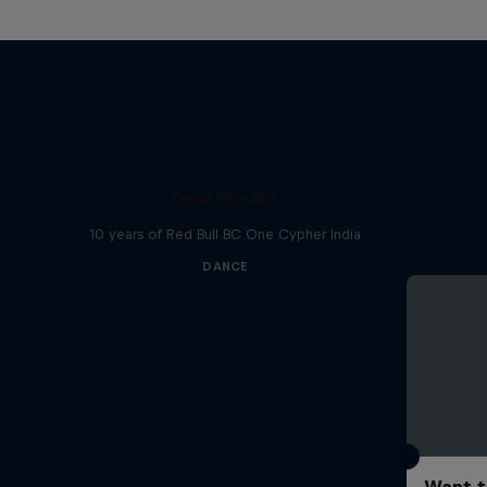
Desi Breaks
10 years of Red Bull BC One Cypher India
DANCE
Want t