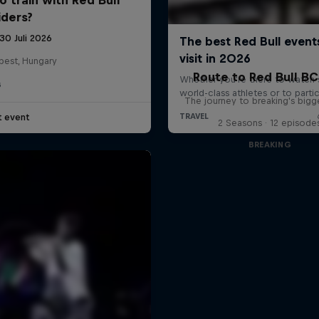
iders?
30 Juli 2026
pest, Hungary
Route to Red Bull B
G
The journey to breaking's bigg
t event
2 Seasons · 12 episode
BREAKING