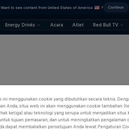
Continue
Want to see content from United States of America
?
Energy Drinks
Acara
Atlet
Red Bull TV
b ini menggunakan cookie yang dibutuhkan secara teknis. Deng
uan Anda, situs web ini akan menggunakan cookie tambahan (t
ihak ketiga) atau teknologi yang serupa untuk menjadikan situs
 untuk tujuan pemasaran, dan untuk meningkatkan pengalaman 
da dapat membatalkan persetujuan Anda lewat Pengaturan Co