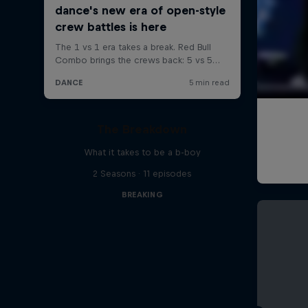
The Breakdown
What it takes to be a b-boy
2 Seasons · 11 episodes
BREAKING