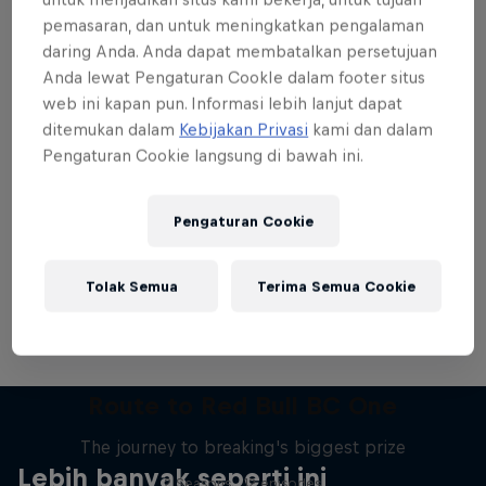
pemasaran, dan untuk meningkatkan pengalaman
daring Anda. Anda dapat membatalkan persetujuan
Anda lewat Pengaturan CookIe dalam footer situs
web ini kapan pun. Informasi lebih lanjut dapat
Want more of this?
ditemukan dalam
Kebijakan Privasi
kami dan dalam
Pengaturan Cookie langsung di bawah ini.
Breaking
Pengaturan Cookie
Catch up with what's happening in the breaking
world. Learn about the history of the dance, get …
Tolak Semua
Terima Semua Cookie
Route to Red Bull BC One
The journey to breaking's biggest prize
Lebih banyak seperti ini
2 Seasons · 12 episodes