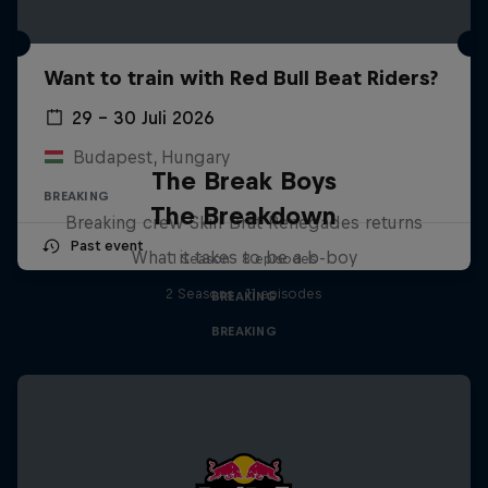
Want to train with Red Bull Beat Riders?
29 – 30 Juli 2026
Budapest, Hungary
The Break Boys
BREAKING
The Breakdown
Breaking crew Skill Brat Renegades returns
Past event
What it takes to be a b-boy
1 Season · 8 episodes
2 Seasons · 11 episodes
BREAKING
BREAKING