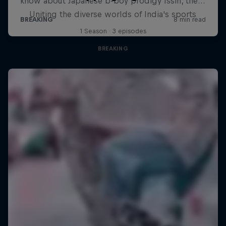
Uniting the diverse worlds of India's sports
1 Season · 3 episodes
BREAKING