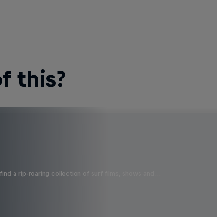
 this?
ind a rip-roaring collection of surf films, shows and …