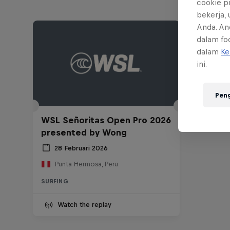
cookie p
bekerja,
Anda. An
dalam foo
dalam
Ke
ini.
Pen
WSL Señoritas Open Pro 2026
presented by Wong
28 Februari 2026
Punta Hermosa, Peru
SURFING
Watch the replay