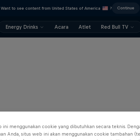
Continue
Want to see content from United States of America
?
Energy Drinks
Acara
Atlet
Red Bull TV
b ini menggunakan cookie yang dibutuhkan secara teknis. Deng
uan Anda, situs web ini akan menggunakan cookie tambahan (t