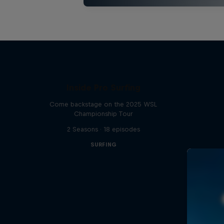
Inside Pro Surfing
Come backstage on the 2025 WSL
Championship Tour
2 Seasons · 18 episodes
SURFING