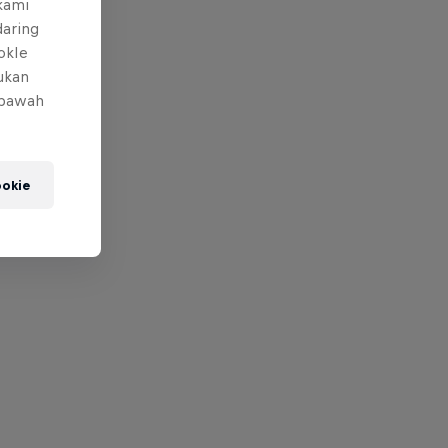
 kami
daring
okIe
mukan
 bawah
okie