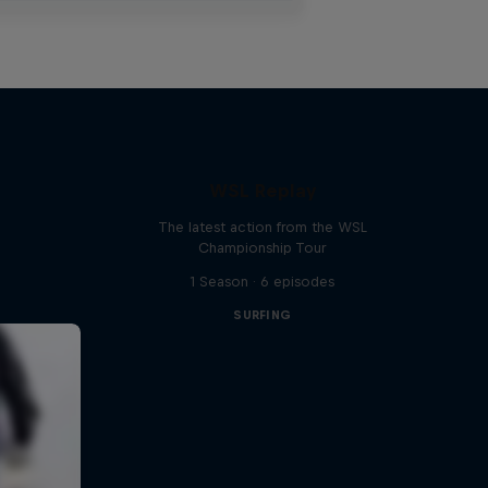
WSL Replay
The latest action from the WSL
Championship Tour
1 Season · 6 episodes
SURFING