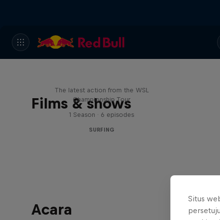
WSL Replay
The latest action from the WSL
Films & shows
Championship Tour
1 Season · 6 episodes
SURFING
Situs we
Acara
persetuj