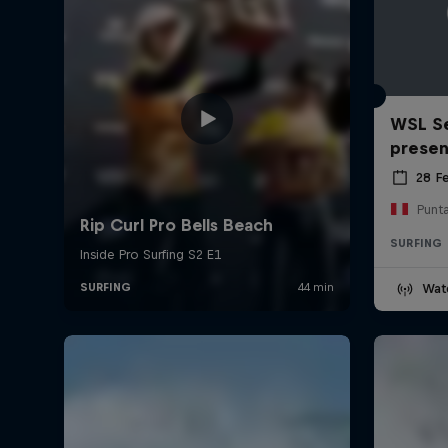
WSL Se
prese
28 F
Punt
SURFING
Wat