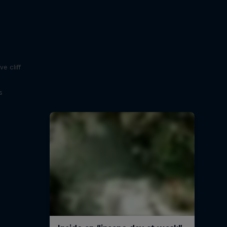
e
e cliff
s