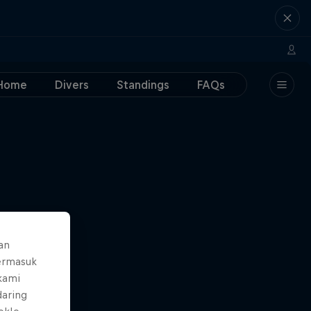
Home
Divers
Standings
FAQs
an
ermasuk
 kami
daring