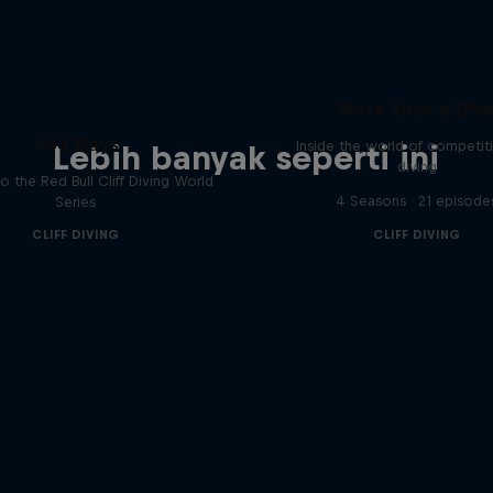
More than a Div
444 Days
Inside the world of competitiv
Lebih banyak seperti ini
diving
to the Red Bull Cliff Diving World
4 Seasons · 21 episode
Series
CLIFF DIVING
CLIFF DIVING