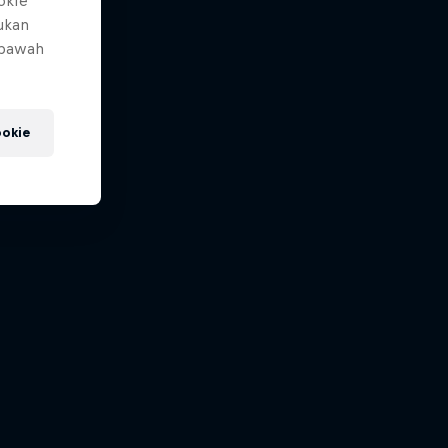
okIe
mukan
 bawah
okie