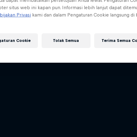
da dapat membatalkan persetujuan Anda lewat Pengaturan Co
ter situs web ini kapan pun. Informasi lebih lanjut dapat dite
bijakan Privasi
kami dan dalam Pengaturan Cookie langsung di
gaturan Cookie
Tolak Semua
Terima Semua Co