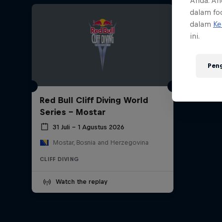
Anda. An
dalam foo
dalam
Ke
ini.
Pen
Red Bull Cliff Diving World
Series - Mostar
31 Juli – 1 Agustus 2026
Mostar, Bosnia and Herzegovina
CLIFF DIVING
Watch the replay