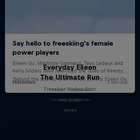
Everyday Eileen
The Ultimate Run
Behind the scenes with freeski athlete Eileen Gu
Freeskier Markus Eder
1 Season · 4 episodes
1 Season · 5 episodes
FREESKIING
SKIING