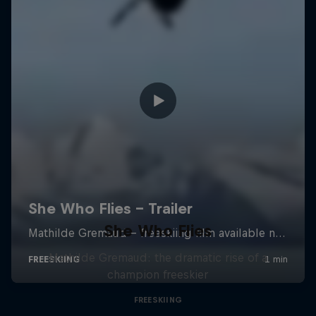
She Who Flies
Mathilde Gremaud: the dramatic rise of a
champion freeskier
FREESKIING