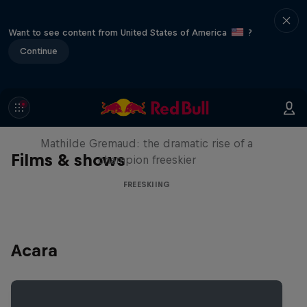
Want to see content from United States of America
?
Continue
She Who Flies
Mathilde Gremaud: the dramatic rise of a
Films & shows
champion freeskier
FREESKIING
Acara