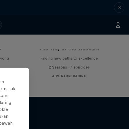
s
The Way of the Wildcard
wrong
Finding new paths to excellence
2 Seasons · 7 episodes
ADVENTURE RACING
an
ermasuk
 kami
daring
okIe
mukan
 bawah