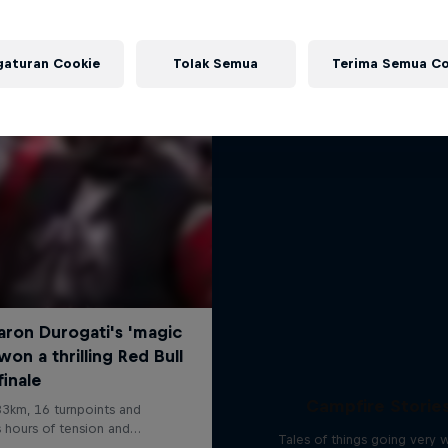
Red Bull X-Alps
Lebih banyak seperti ini
The world’s toughest adventu
gaturan Cookie
Tolak Semua
Terima Semua Co
1 Season · 7 episodes
ADVENTURE RACING
Campfire Storie
Tales of things going very 