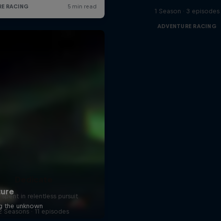
1 Season · 3 episodes
ADVENTURE RACING
Dedicate
e spent in relentless pursuit
2 Seasons · 11 episodes