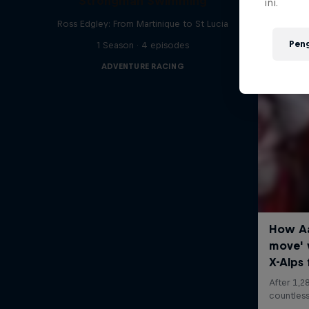
Strongman Swimming
ini.
Ross Edgley: From Martinique to St Lucia
Pen
1 Season · 4 episodes
ADVENTURE RACING