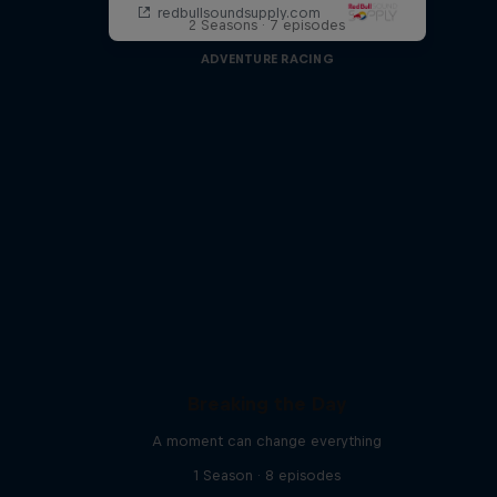
2 Seasons · 7 episodes
ADVENTURE RACING
Breaking the Day
A moment can change everything
1 Season · 8 episodes