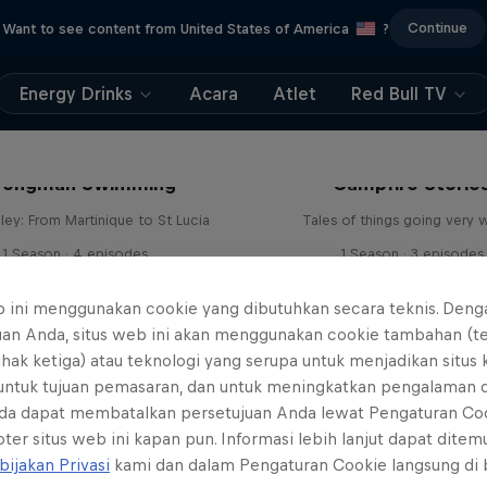
Continue
Want to see content from United States of America
?
Energy Drinks
Acara
Atlet
Red Bull TV
rongman Swimming
Campfire Storie
ley: From Martinique to St Lucia
Tales of things going very 
1 Season · 4 episodes
1 Season · 3 episodes
ADVENTURE RACING
ADVENTURE RACING
b ini menggunakan cookie yang dibutuhkan secara teknis. Deng
uan Anda, situs web ini akan menggunakan cookie tambahan (t
ihak ketiga) atau teknologi yang serupa untuk menjadikan situs
 untuk tujuan pemasaran, dan untuk meningkatkan pengalaman 
da dapat membatalkan persetujuan Anda lewat Pengaturan Co
ter situs web ini kapan pun. Informasi lebih lanjut dapat dite
bijakan Privasi
kami dan dalam Pengaturan Cookie langsung di