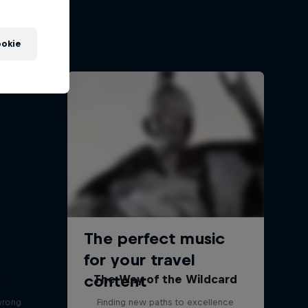
re race
okie
s
The Way of the Wildcard
wrong
Finding new paths to excellence