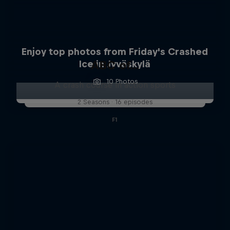
Enjoy top photos from Friday's Crashed
Ice in Jyväskylä
ABC of...
10 Photos
A crash course in action sports
2 Seasons · 16 episodes
F1