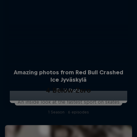
Amazing photos from Red Bull Crashed
Ice Jyväskylä
4 Below Zero
14 Photos
An inside look at the fastest sport on skates
1 Season · 6 episodes