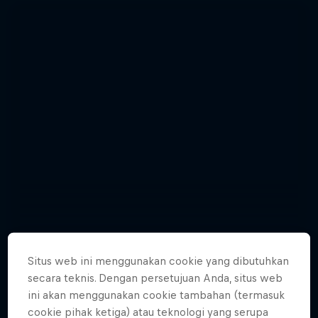
Situs web ini menggunakan cookie yang dibutuhkan
secara teknis. Dengan persetujuan Anda, situs web
Enjoy top photos from Friday's Crashed
ini akan menggunakan cookie tambahan (termasuk
Ice in Jyväskylä
cookie pihak ketiga) atau teknologi yang serupa