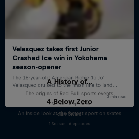
A History of...
The origins of Red Bull sports events
4 Below Zero
1 Season · 6 episodes
An inside look at the fastest sport on skates
CLIFF DIVING
1 Season · 6 episodes