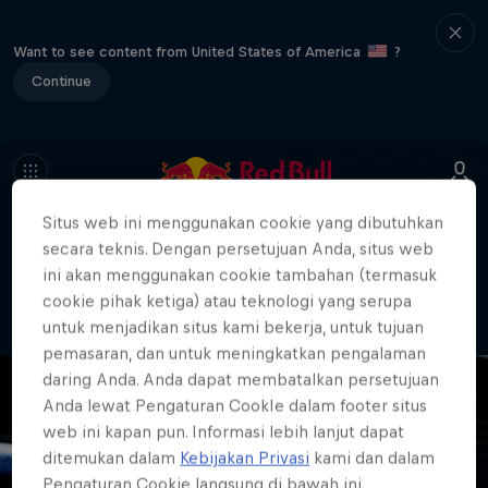
Want to see content from United States of America
?
Continue
Situs web ini menggunakan cookie yang dibutuhkan
404
secara teknis. Dengan persetujuan Anda, situs web
Well, this is embarrassing. Where did
ini akan menggunakan cookie tambahan (termasuk
the page go?!
cookie pihak ketiga) atau teknologi yang serupa
untuk menjadikan situs kami bekerja, untuk tujuan
pemasaran, dan untuk meningkatkan pengalaman
daring Anda. Anda dapat membatalkan persetujuan
Anda lewat Pengaturan CookIe dalam footer situs
web ini kapan pun. Informasi lebih lanjut dapat
ditemukan dalam
Kebijakan Privasi
kami dan dalam
Pengaturan Cookie langsung di bawah ini.