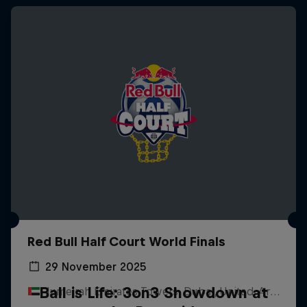
Red Bull Half Court World Finals
29 November 2025
Ball is Life: 3on3 Showdown at
Jumeirah Emirates Towers, Dubai, United Arab Emirates