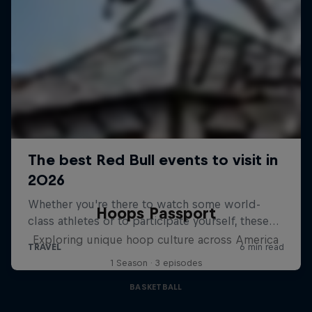
Hoops Passport
Exploring unique hoop culture across America
1 Season · 3 episodes
BASKETBALL