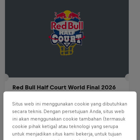
Red Bull Half Court World Final 2026
5 Desember 2026
Situs web ini menggunakan cookie yang dibutuhkan
Manila, Philippines
secara teknis. Dengan persetujuan Anda, situs web
ini akan menggunakan cookie tambahan (termasuk
BASKETBALL
cookie pihak ketiga) atau teknologi yang serupa
untuk menjadikan situs kami bekerja, untuk tujuan
Upcoming event