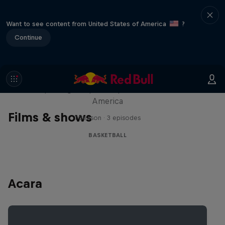
Want to see content from United States of America
?
Continue
Hoops Passport
Exploring unique hoop culture across
America
Films & shows
1 Season · 3 episodes
BASKETBALL
Acara