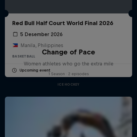
Red Bull Half Court World Final 2026
5 Desember 2026
Manila, Philippines
Change of Pace
BASKETBALL
Women athletes who go the extra mile
Upcoming event
1 Season · 2 episodes
ICE HOCKEY