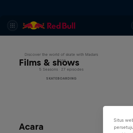
Skate Tales
Discover the world of skate with Madars
Films & shows
Apse
5 Seasons · 27 episodes
SKATEBOARDING
Situs we
Acara
persetuj