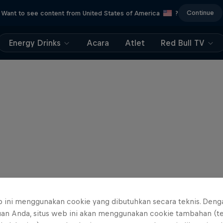
Continue
Want to see content from United States of America
?
Energy Drinks
Acara
Atlet
Red Bull TV
b ini menggunakan cookie yang dibutuhkan secara teknis. Deng
uan Anda, situs web ini akan menggunakan cookie tambahan (t