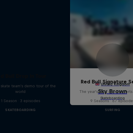
d Bull Drop In Tour
Red Bull Signature S
l skate team's demo tour of the
world
The year's best action sports
1 Season · 3 episodes
9 Seasons · 67 episode
SKATEBOARDING
SURFING