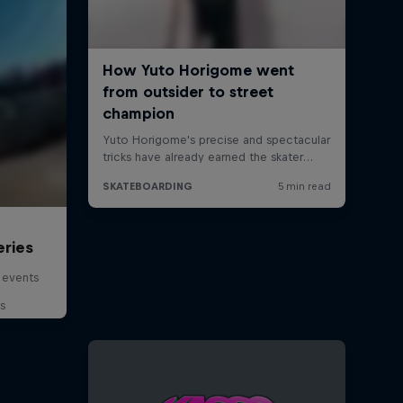
eries
 events
s