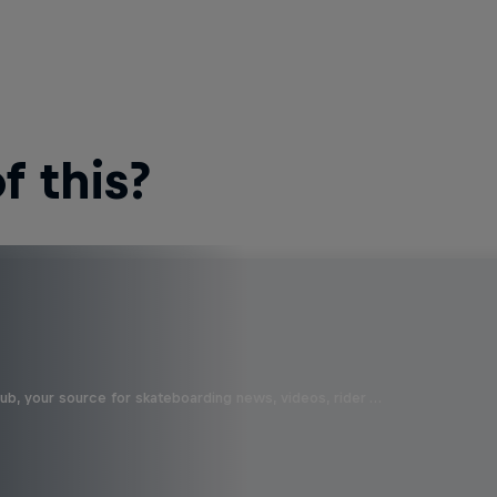
 this?
b, your source for skateboarding news, videos, rider …