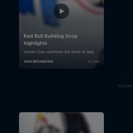
Re
Red Bul