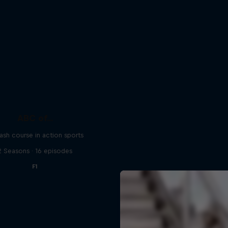
ABC of...
ash course in action sports
2 Seasons · 16 episodes
F1