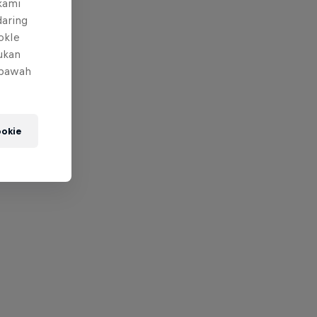
 kami
daring
okIe
mukan
 bawah
okie