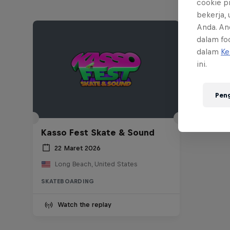
cookie p
bekerja,
Anda. An
dalam foo
dalam
Ke
ini.
Pen
Kasso Fest Skate & Sound
22 Maret 2026
Long Beach, United States
SKATEBOARDING
Watch the replay