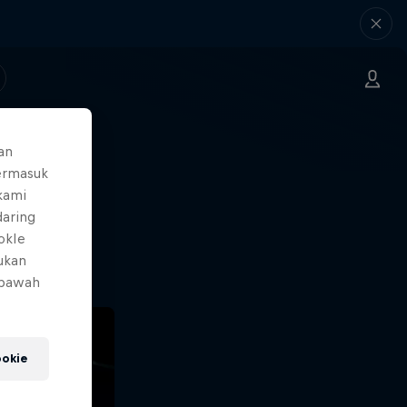
an
ermasuk
ng.
 kami
daring
o?!
okIe
mukan
 bawah
okie