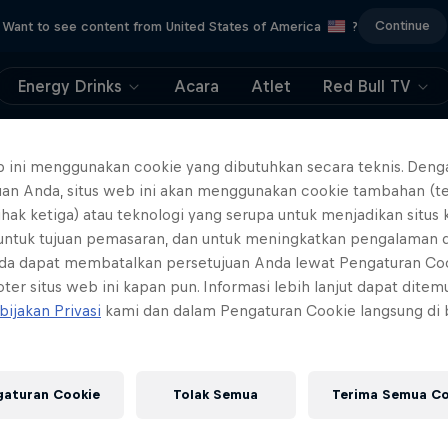
Continue
Want to see content from United States of America
?
Energy Drinks
Acara
Atlet
Red Bull TV
404
b ini menggunakan cookie yang dibutuhkan secara teknis. Deng
uan Anda, situs web ini akan menggunakan cookie tambahan (t
ll, this is embarrassi
ihak ketiga) atau teknologi yang serupa untuk menjadikan situs
 untuk tujuan pemasaran, dan untuk meningkatkan pengalaman 
ere did the page g
da dapat membatalkan persetujuan Anda lewat Pengaturan Co
ter situs web ini kapan pun. Informasi lebih lanjut dapat dite
bijakan Privasi
kami dan dalam Pengaturan Cookie langsung di
gaturan Cookie
Tolak Semua
Terima Semua Co