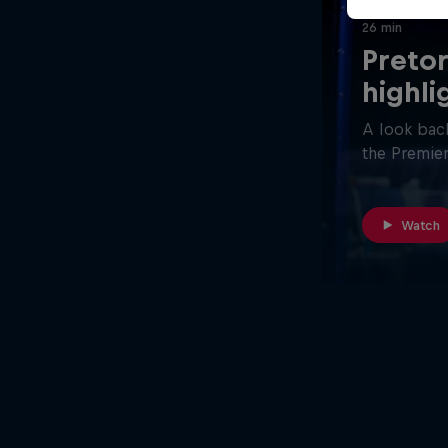
26 min
Pretor
highli
A look back
the Premier
Watch