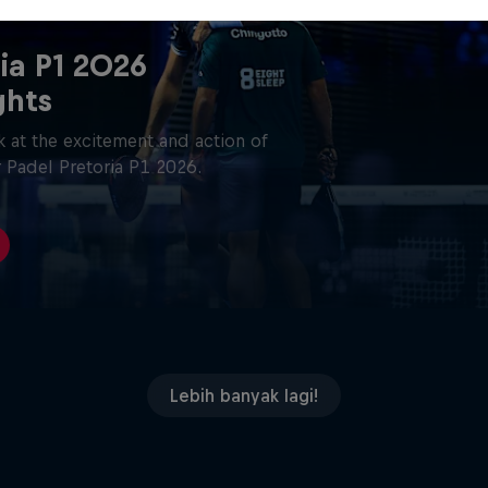
ia P1 2026
ghts
 at the excitement and action of
 Padel Pretoria P1 2026.
Lebih banyak lagi!