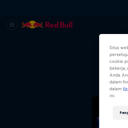
Situs we
persetuj
We
cookie p
bekerja,
Wh
Anda. An
dalam foo
dalam
Ke
ini.
Pen