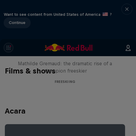
Want to see content from United States of America
?
Continue
She Who Flies
Mathilde Gremaud: the dramatic rise of a
Films & shows
champion freeskier
FREESKIING
Acara