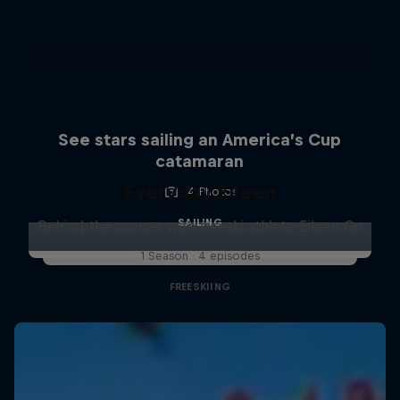
See stars sailing an America’s Cup
catamaran
Everyday Eileen
4 Photos
SAILING
Behind the scenes with freeski athlete Eileen Gu
1 Season · 4 episodes
FREESKIING