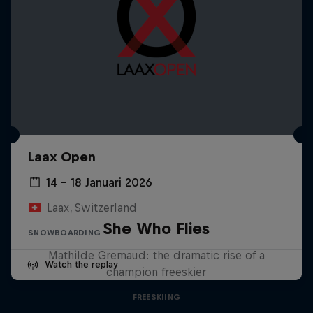
Laax Open
14 – 18 Januari 2026
Laax, Switzerland
She Who Flies
SNOWBOARDING
Mathilde Gremaud: the dramatic rise of a
Watch the replay
champion freeskier
FREESKIING