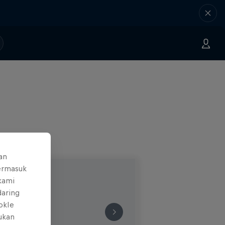
an
ermasuk
 kami
daring
okIe
mukan