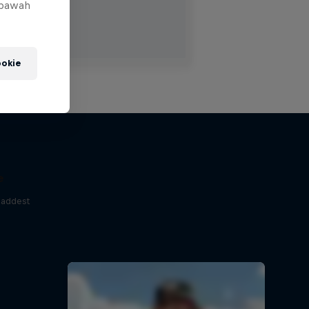
 bawah
okie
e
baddest