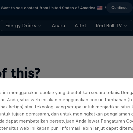
Continue
Want to see content from United States of America
?
Energy Drinks
Acara
Atlet
Red Bull TV
 this?
b ini menggunakan cookie yang dibutuhkan secara teknis. Deng
uan Anda, situs web ini akan menggunakan cookie tambahan (t
ihak ketiga) atau teknologi yang serupa untuk menjadikan situs
 untuk tujuan pemasaran, dan untuk meningkatkan pengalaman 
da dapat membatalkan persetujuan Anda lewat Pengaturan Co
ter situs web ini kapan pun. Informasi lebih lanjut dapat dite
find an action-packed collection of two-wheel films, shows …