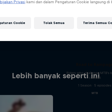
bijakan Privasi
kami dan dalam Pengaturan Cookie langsung di
gaturan Cookie
Tolak Semua
Terima Semua Co
Road to Rampag
Riders who challenge MTB's 
Lebih banyak seperti ini
contest
1 Season · 5 episodes
MTB