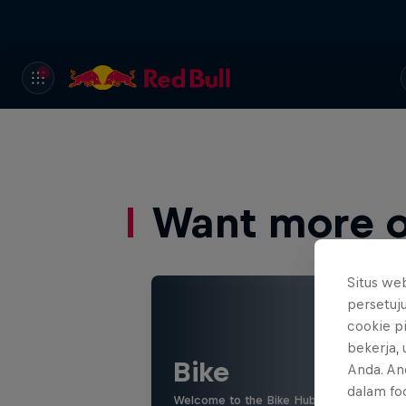
Want more of
Situs we
persetuj
cookie p
bekerja,
Bike
Anda. An
dalam foo
Welcome to the Bike Hub, where you will 