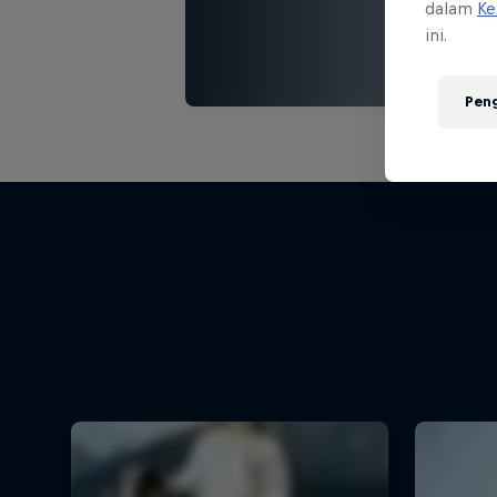
dalam
Ke
ini.
Pen