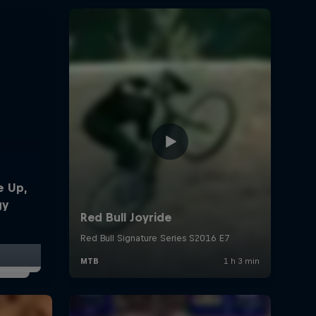
e Up,
gy