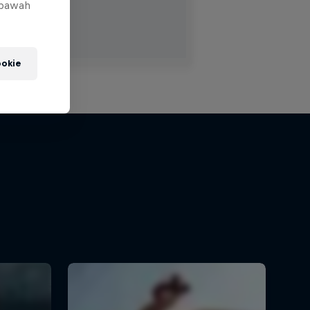
 bawah
okie