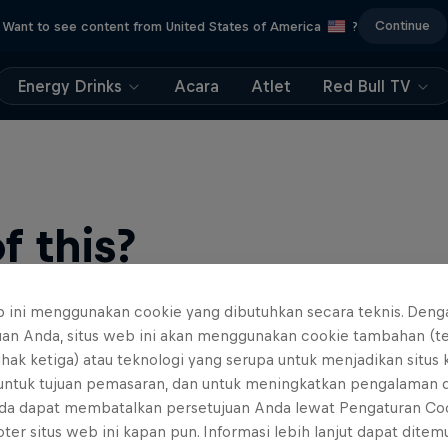
Continue
Want to see content from United States of America
?
Energy Drinks
Acara
Atlet
Red Bull TV
 this?
b ini menggunakan cookie yang dibutuhkan secara teknis. Deng
uan Anda, situs web ini akan menggunakan cookie tambahan (t
ihak ketiga) atau teknologi yang serupa untuk menjadikan situs
 untuk tujuan pemasaran, dan untuk meningkatkan pengalaman 
da dapat membatalkan persetujuan Anda lewat Pengaturan Co
ter situs web ini kapan pun. Informasi lebih lanjut dapat dite
find an action-packed collection of two-wheel films, shows …