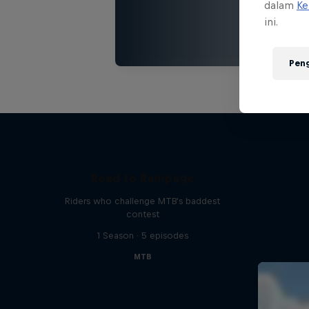
dalam
Ke
ini.
Pen
Road to Rampage
Riders who challenge MTB's baddest
contest
1 Season · 5 episodes
MTB