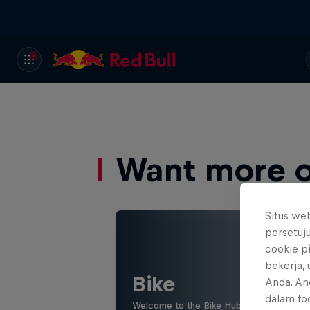
Want more of
Situs we
persetuj
cookie p
bekerja,
Bike
Anda. An
dalam foo
Welcome to the Bike Hub, where you will 