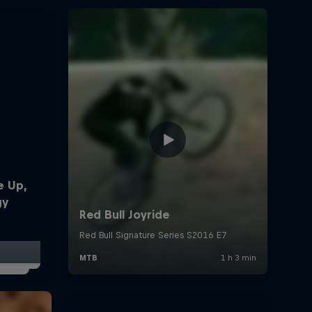
e Up,
gy