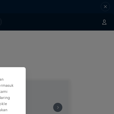
an
ermasuk
 kami
daring
okIe
mukan