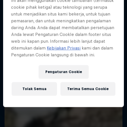
ini akan menggunakan cookie tambahan (termasuk
Lebih banyak seperti ini
cookie pihak ketiga) atau teknologi yang serupa
untuk menjadikan situs kami bekerja, untuk tujuan
pemasaran, dan untuk meningkatkan pengalaman
daring Anda. Anda dapat membatalkan persetujuan
Anda lewat Pengaturan CookIe dalam footer situs
web ini kapan pun. Informasi lebih lanjut dapat
ditemukan dalam
Kebijakan Privasi
kami dan dalam
Pengaturan Cookie langsung di bawah ini.
Pengaturan Cookie
Tolak Semua
Terima Semua Cookie