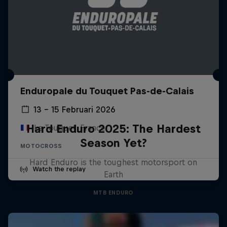
Enduropale du Touquet Pas-de-Calais
13 – 15 Februari 2026
Hard Enduro 2025: The Hardest
Le Touquet, France
Season Yet?
MOTOCROSS
Hard Enduro is the toughest motorsport on
Watch the replay
Earth
MTB ENDURO