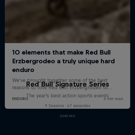
Red Bull Signature Series
The year's best action sports events
9 Seasons · 67 episodes
SURFING