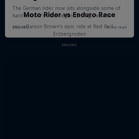
Moto Rider vs Enduro Race
Carson Brown's epic ride at Red Bull
Erzbergrodeo
ENDURO