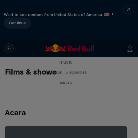
Want to see content from United States of America
?
Continue
Diggin' in the Carts
The secret history of Japanese video game
music
Films & shows
1 Season · 5 episodes
MUSIC
Acara