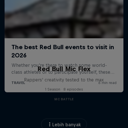
Red Bull Mic Flex
Rappers' creativity tested to the max
1 Season · 8 episodes
MC BATTLE
Lebih banyak