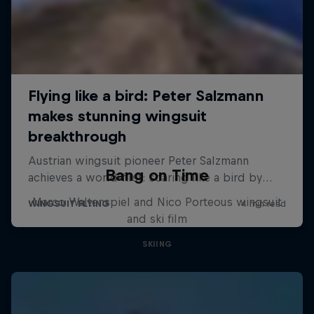
Bang on Time
Marco Waltenspiel and Nico Porteous wingsuit
and ski film
SKIING