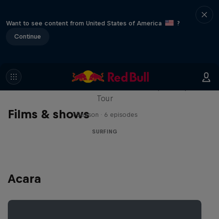
Want to see content from United States of America
?
Continue
WSL Replay
The latest action from the WSL Championship
Tour
Films & shows
1 Season · 6 episodes
SURFING
Acara