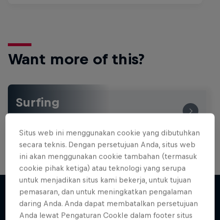
Want more of this?
Surfing
Welcome to the Surf Hub, where you will find a rip-
roaring collection of surf films, shows and …
Situs web ini menggunakan cookie yang dibutuhkan
secara teknis. Dengan persetujuan Anda, situs web
ini akan menggunakan cookie tambahan (termasuk
cookie pihak ketiga) atau teknologi yang serupa
Inside Pro Surfing
untuk menjadikan situs kami bekerja, untuk tujuan
Come backstage on the 2025 WSL
pemasaran, dan untuk meningkatkan pengalaman
Championship Tour
daring Anda. Anda dapat membatalkan persetujuan
Lebih banyak seperti ini
Anda lewat Pengaturan CookIe dalam footer situs
2 Seasons · 18 episodes