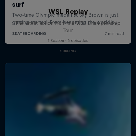
WSL Replay
The latest action from the WSL Championship
Tour
1 Season · 6 episodes
SURFING