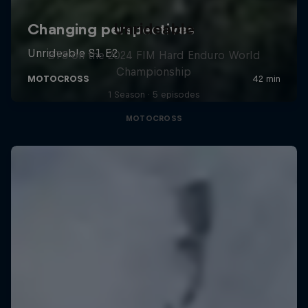
Unrideable
BTS on the 2024 FIM Hard Enduro World
Championship
1 Season · 5 episodes
MOTOCROSS