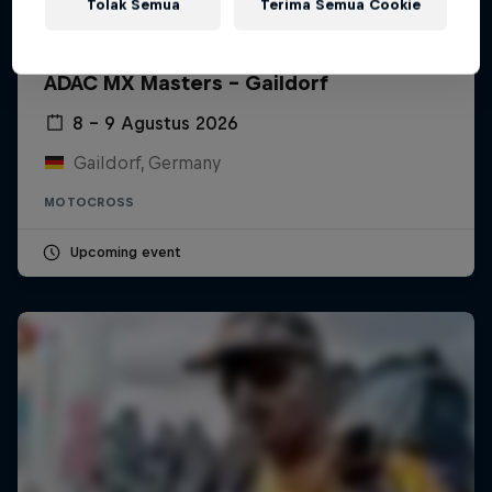
Tolak Semua
Terima Semua Cookie
ADAC MX Masters – Gaildorf
8 – 9 Agustus 2026
Gaildorf, Germany
MOTOCROSS
Upcoming event