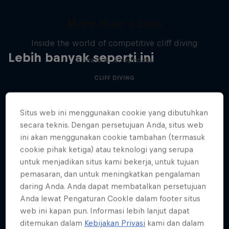
More than a Dive
Inside the world of competitive cliff diving
Lebih banyak seperti ini
4 Seasons · 20 episodes
CLIFF DIVING
Situs web ini menggunakan cookie yang dibutuhkan
secara teknis. Dengan persetujuan Anda, situs web
ini akan menggunakan cookie tambahan (termasuk
cookie pihak ketiga) atau teknologi yang serupa
untuk menjadikan situs kami bekerja, untuk tujuan
pemasaran, dan untuk meningkatkan pengalaman
daring Anda. Anda dapat membatalkan persetujuan
Anda lewat Pengaturan CookIe dalam footer situs
web ini kapan pun. Informasi lebih lanjut dapat
ditemukan dalam
Kebijakan Privasi
kami dan dalam