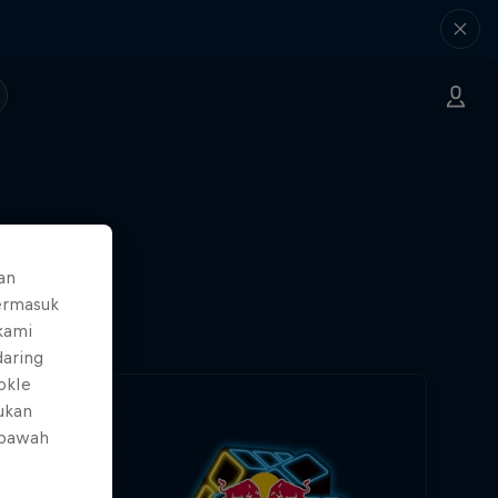
an
ermasuk
 kami
daring
okIe
mukan
 bawah