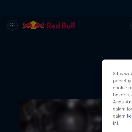
Situs we
persetuj
cookie p
bekerja,
Anda. An
dalam foo
dalam
Ke
ini.