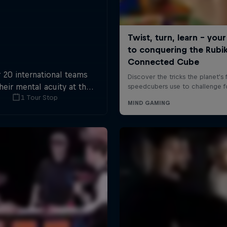
 20 international teams
their mental acuity at the
1 Tour Stop
-ever Escape Room World
Championship.