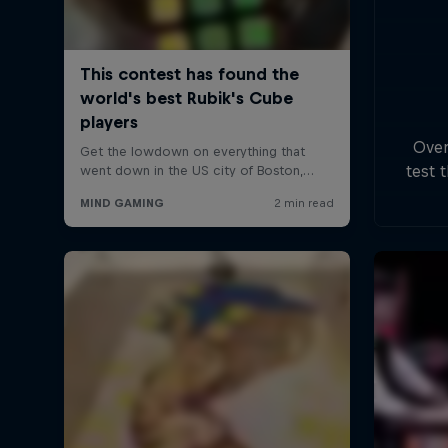
Over
test 
first