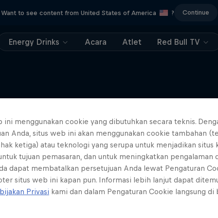
Continue
Want to see content from United States of America
?
Energy Drinks
Acara
Atlet
Red Bull TV
b ini menggunakan cookie yang dibutuhkan secara teknis. Deng
Lebih banyak seperti ini
uan Anda, situs web ini akan menggunakan cookie tambahan (t
ihak ketiga) atau teknologi yang serupa untuk menjadikan situs
 untuk tujuan pemasaran, dan untuk meningkatkan pengalaman 
da dapat membatalkan persetujuan Anda lewat Pengaturan Co
ter situs web ini kapan pun. Informasi lebih lanjut dapat dite
bijakan Privasi
kami dan dalam Pengaturan Cookie langsung di