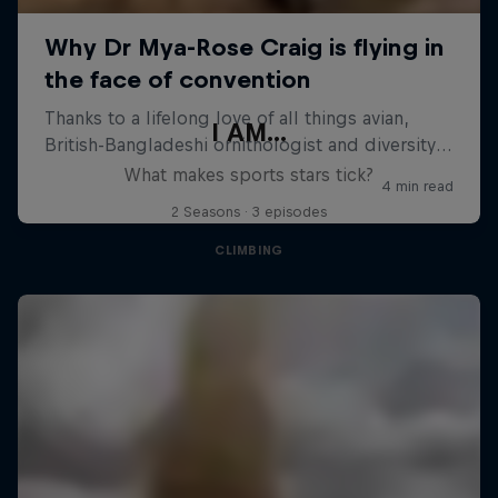
I AM...
What makes sports stars tick?
2 Seasons · 3 episodes
CLIMBING