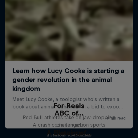
For Reals
ABC of...
Red Bull athletes take on jaw-dropping
A crash course in action sports
challenges
A History of...
Slowings
2 Seasons · 16 episodes
1 Season · 10 episodes