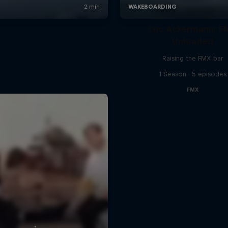
Luc Ackermann: F
Unloaded
Raising the FMX bar
1 Season · 5 episodes
FMX