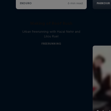
Making of Roof Rush
Urban freerunning with Hazal Nehir and
Lilou Ruel
FREERUNNING