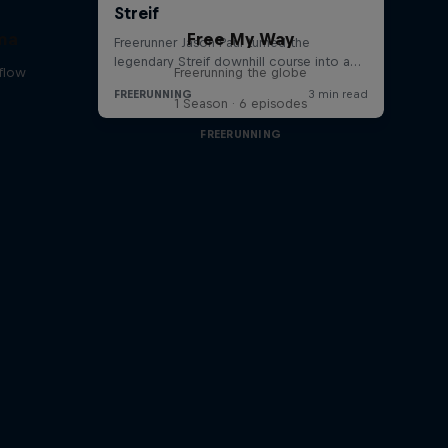
ma
Free My Way
 flow
Freerunning the globe
1 Season · 6 episodes
FREERUNNING