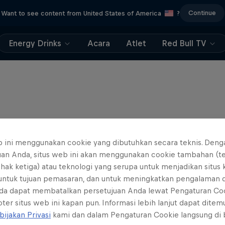
Continue
Want to see content from United States of America
?
Energy Drinks
Acara
Atlet
Red Bull TV
b ini menggunakan cookie yang dibutuhkan secara teknis. Deng
uan Anda, situs web ini akan menggunakan cookie tambahan (t
ihak ketiga) atau teknologi yang serupa untuk menjadikan situs
 untuk tujuan pemasaran, dan untuk meningkatkan pengalaman 
da dapat membatalkan persetujuan Anda lewat Pengaturan Co
ter situs web ini kapan pun. Informasi lebih lanjut dapat dite
bijakan Privasi
kami dan dalam Pengaturan Cookie langsung di