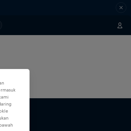
an
ermasuk
 kami
daring
okIe
mukan
 bawah