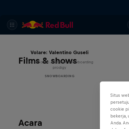
Volare: Valentino Guseli
Films & shows
The life of an Australian snowboarding
prodigy
SNOWBOARDING
Situs we
persetuj
cookie p
bekerja,
Acara
Anda. An