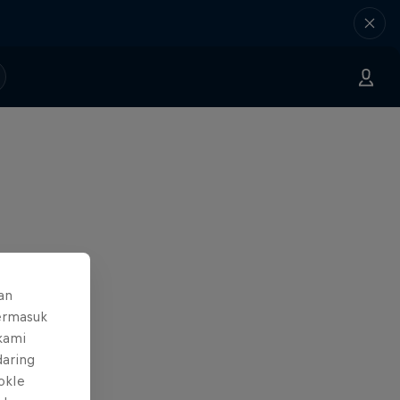
an
ermasuk
 kami
daring
okIe