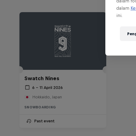
dalam foo
dalam
Ke
ini.
Pen
Swatch Nines
6 – 11 April 2026
Hokkaido, Japan
SNOWBOARDING
Past event