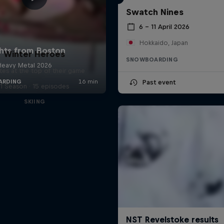
Swatch Nines
6 – 11 April 2026
Hokkaido, Japan
Winter Heroes
SNOWBOARDING
tes at the top of their game
Past event
1 Season · 15 episodes
SKIING