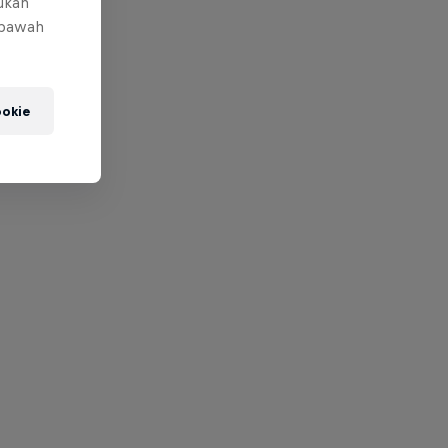
mukan
 bawah
okie