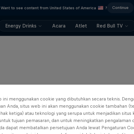
Continue
Want to see content from United States of America
?
Energy Drinks
Acara
Atlet
Red Bull TV
b ini menggunakan cookie yang dibutuhkan secara teknis. Deng
uan Anda, situs web ini akan menggunakan cookie tambahan (t
ihak ketiga) atau teknologi yang serupa untuk menjadikan situs
 untuk tujuan pemasaran, dan untuk meningkatkan pengalaman 
da dapat membatalkan persetujuan Anda lewat Pengaturan Co