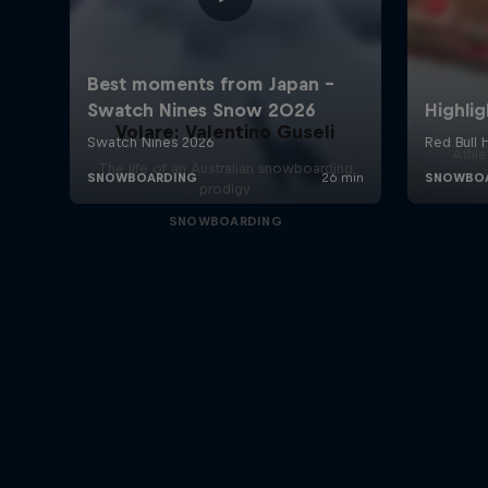
Volare: Valentino Guseli
Athle
The life of an Australian snowboarding
prodigy
SNOWBOARDING