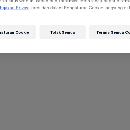
ter situs web ini kapan pun. Informasi lebih lanjut dapat dite
bijakan Privasi
kami dan dalam Pengaturan Cookie langsung di
gaturan Cookie
Tolak Semua
Terima Semua Co