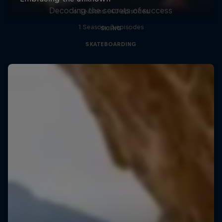
Decoding the secrets of success
6 Seasons · 40 episodes
1 Season · 3 episodes
SKIING
SKATEBOARDING