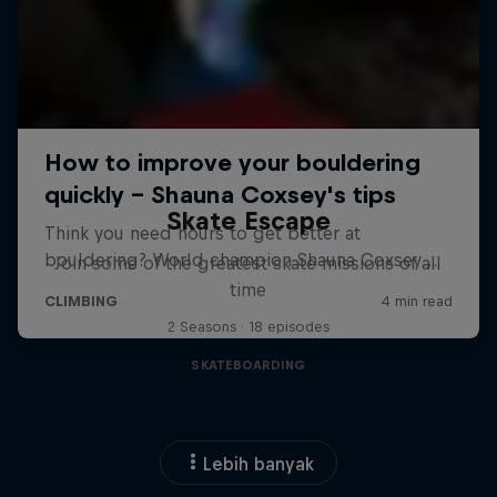
Skate Escape
Join some of the greatest skate missions of all
time
2 Seasons · 18 episodes
SKATEBOARDING
Lebih banyak