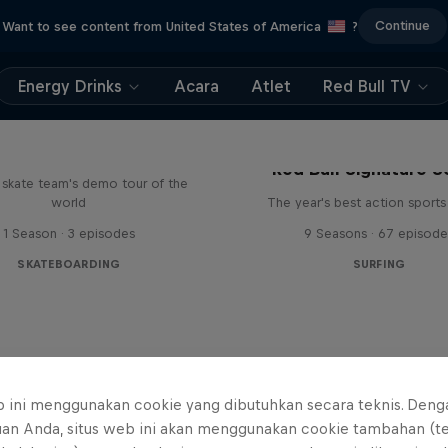
Continue
Want to see content from United States of America
?
Energy Drinks
Acara
Atlet
Red Bull TV
d Bull Drop In Tour
Red Bull Signature S
l skate team's demo tour of the
world
The year's best action sports
1 Season · 3 episodes
9 Seasons · 67 episode
SKATEBOARDING
SURFING
b ini menggunakan cookie yang dibutuhkan secara teknis. Deng
uan Anda, situs web ini akan menggunakan cookie tambahan (t