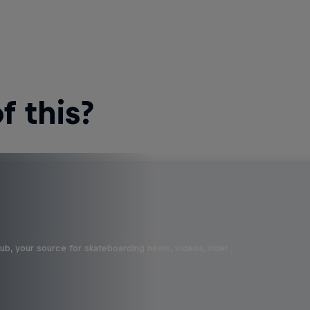
 this?
b, your source for skateboarding news, videos, rider …