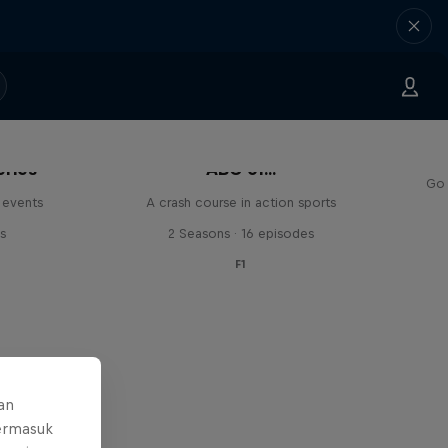
eries
ABC of...
Go 
 events
A crash course in action sports
s
2 Seasons · 16 episodes
F1
an
ermasuk