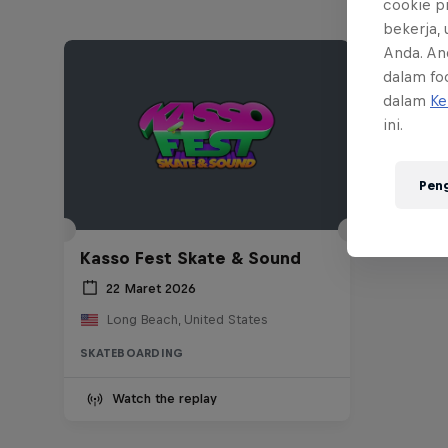
cookie p
bekerja,
Anda. An
dalam foo
dalam
Ke
ini.
Pen
Kasso Fest Skate & Sound
22 Maret 2026
Long Beach, United States
SKATEBOARDING
Watch the replay