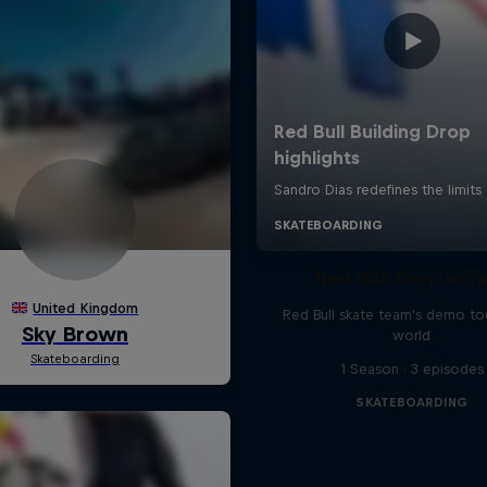
Red Bull Drop In T
Red Bull skate team's demo tou
world
1 Season · 3 episodes
SKATEBOARDING