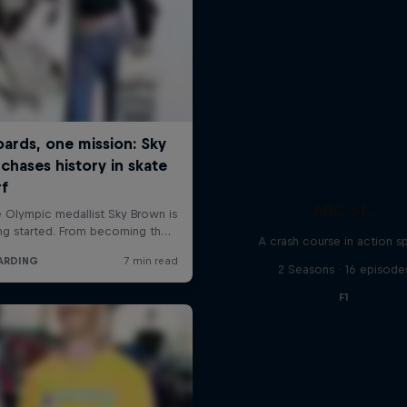
ABC of...
A crash course in action s
2 Seasons · 16 episode
F1