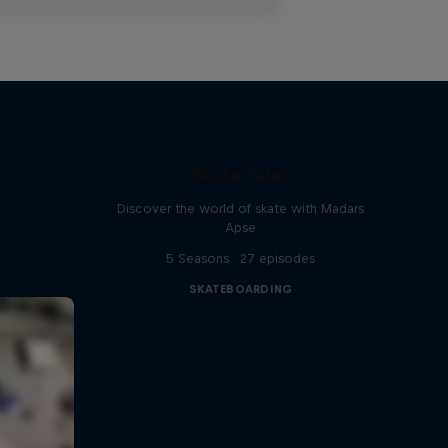
Skate Tales
Discover the world of skate with Madars
Apse
5 Seasons · 27 episodes
SKATEBOARDING