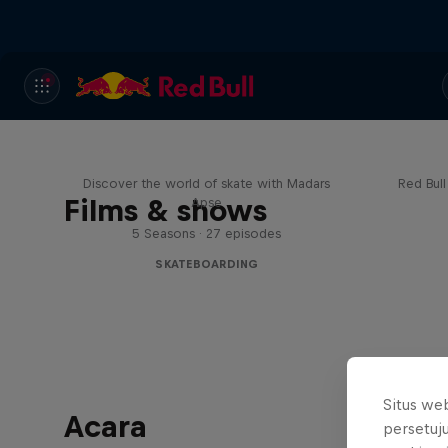
Skate Tales
Re
Discover the world of skate with Madars
Red Bul
Films & shows
Apse
5 Seasons · 27 episodes
SKATEBOARDING
Situs we
Acara
persetuj