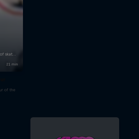
our
r of the