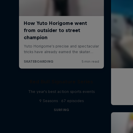
Red Bull Signature Series
The year's best action sports events
9 Seasons · 67 episodes
SURFING