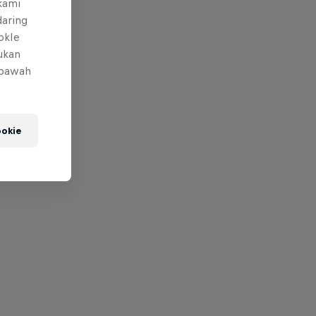
 kami
daring
okIe
mukan
 bawah
okie