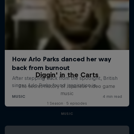
Diggin' in the Carts
The secret history of Japanese video game
music
1 Season · 5 episodes
MUSIC