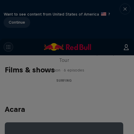
Want to see content from United States of America
?
Continue
WSL Replay
The latest action from the WSL Championship
Tour
Films & shows
1 Season · 6 episodes
SURFING
Acara