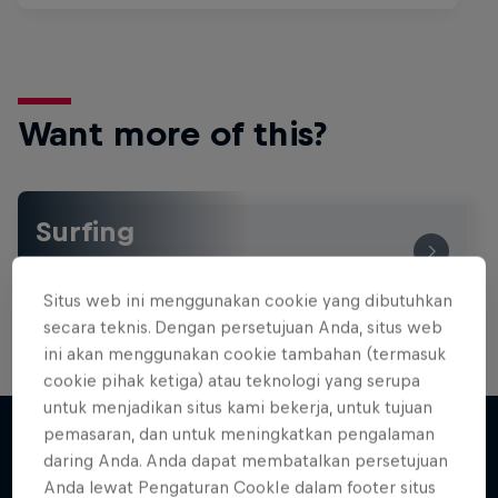
Want more of this?
Surfing
Welcome to the Surf Hub, where you will find a rip-
roaring collection of surf films, shows and …
Situs web ini menggunakan cookie yang dibutuhkan
secara teknis. Dengan persetujuan Anda, situs web
ini akan menggunakan cookie tambahan (termasuk
cookie pihak ketiga) atau teknologi yang serupa
WSL Replay
untuk menjadikan situs kami bekerja, untuk tujuan
Inside Pro Surfing
The latest action from the WSL Championship
pemasaran, dan untuk meningkatkan pengalaman
Tour
daring Anda. Anda dapat membatalkan persetujuan
Come backstage on the 2025 WSL
Lebih banyak seperti ini
Anda lewat Pengaturan CookIe dalam footer situs
Championship Tour
1 Season · 6 episodes