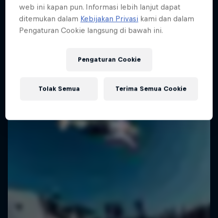
web ini kapan pun. Informasi lebih lanjut dapat
2 Seasons · 18 episodes
SURFING
ditemukan dalam
Kebijakan Privasi
kami dan dalam
Pengaturan Cookie langsung di bawah ini.
SURFING
Pengaturan Cookie
Tolak Semua
Terima Semua Cookie