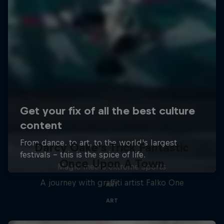
Darcy Oake's Trick Fantastic
Once Upon A Town
Magic meets extreme sports
A journey with graffiti artist Falko One
ART
ART