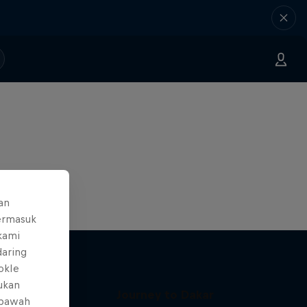
an
ermasuk
 kami
daring
okIe
mukan
Journey to Dakar
 bawah