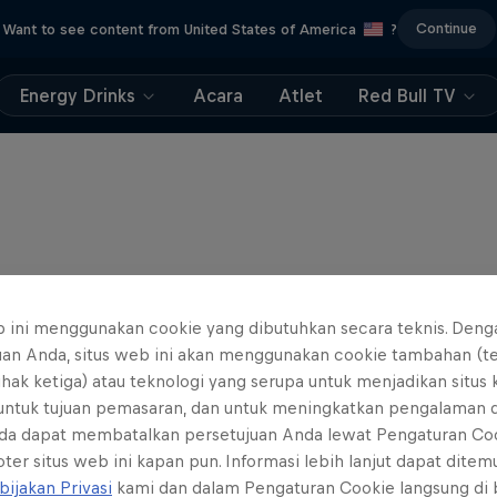
Continue
Want to see content from United States of America
?
Energy Drinks
Acara
Atlet
Red Bull TV
b ini menggunakan cookie yang dibutuhkan secara teknis. Deng
uan Anda, situs web ini akan menggunakan cookie tambahan (t
ihak ketiga) atau teknologi yang serupa untuk menjadikan situs
 untuk tujuan pemasaran, dan untuk meningkatkan pengalaman 
da dapat membatalkan persetujuan Anda lewat Pengaturan Co
ter situs web ini kapan pun. Informasi lebih lanjut dapat dite
bijakan Privasi
kami dan dalam Pengaturan Cookie langsung di