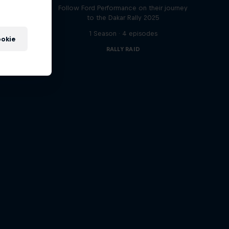
t
Follow Ford Performance on their journey
to the Dakar Rally 2025
1 Season · 4 episodes
okie
RALLY RAID