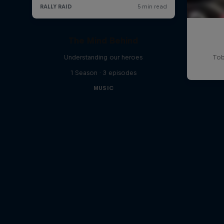
The Mind Behind
Understanding our heroes
Tob
1 Season · 3 episodes
MUSIC