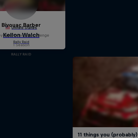
Bivouac Barber
y Price's haircut challenge
1 Season
RALLY RAID