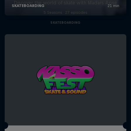
Discover the world of skate with Madars Apse
5 Seasons · 27 episodes
SKATEBOARDING