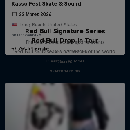
Kasso Fest Skate & Sound
22 Maret 2026
Long Beach, United States
Red Bull Signature Series
SKATEBOARDING
Red Bull Drop In Tour
The year's best action sports events
Watch the replay
Red Bull skate team's demo tour of the world
9 Seasons · 67 episodes
1 Season · 3 episodes
SURFING
SKATEBOARDING