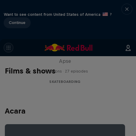
Want to see content from United States of America
?
Continue
Skate Tales
Discover the world of skate with Madars
Apse
Films & shows
5 Seasons · 27 episodes
SKATEBOARDING
Acara