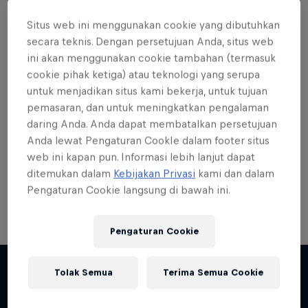
Situs web ini menggunakan cookie yang dibutuhkan
secara teknis. Dengan persetujuan Anda, situs web
ini akan menggunakan cookie tambahan (termasuk
cookie pihak ketiga) atau teknologi yang serupa
Want more of this?
untuk menjadikan situs kami bekerja, untuk tujuan
pemasaran, dan untuk meningkatkan pengalaman
daring Anda. Anda dapat membatalkan persetujuan
Skateboarding
Anda lewat Pengaturan CookIe dalam footer situs
web ini kapan pun. Informasi lebih lanjut dapat
Welcome to the Red Bull Skateboarding hub, your
ditemukan dalam
Kebijakan Privasi
kami dan dalam
source for skateboarding news, videos, rider …
Pengaturan Cookie langsung di bawah ini.
Pengaturan Cookie
Tolak Semua
Terima Semua Cookie
Lebih banyak seperti ini