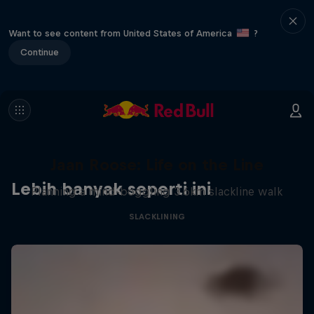
Want to see content from United States of America
?
Continue
Jaan Roose: Life on the Line
Lebih banyak seperti ini
Planning a mind-boggling 3.6km slackline walk
SLACKLINING