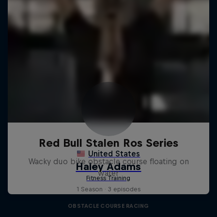
Red Bull Stalen Ros Series
Wacky duo bike obstacle course floating on
water
1 Season · 3 episodes
OBSTACLE COURSE RACING