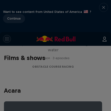
Want to see content from United States of America
?
Continue
Red Bull Stalen Ros Series
Wacky duo bike obstacle course floating on
water
Films & shows
1 Season · 3 episodes
OBSTACLE COURSE RACING
Acara