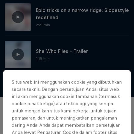
Epic tricks on a narrow ridge: Slopestyle
redefined
2:21 min
She Who Flies – Trailer
1:18 min
Situs web ini menggunakan cookie yang dibutuhkan
Show more
secara teknis. Dengan persetujuan Anda, situs web
She Who Flies
ini akan menggunakan cookie tambahan (termasuk
cookie pihak ketiga) atau teknologi yang serupa
Mathilde Gremaud: the dramatic rise of a
Films & shows
untuk menjadikan situs kami bekerja, untuk tujuan
champion freeskier
pemasaran, dan untuk meningkatkan pengalaman
FREESKIING
daring Anda. Anda dapat membatalkan persetujuan
Anda lewat Pengaturan CookIe dalam footer situs