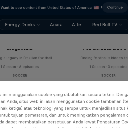
Continue
Want to see content from United States of America
?
Energy Drinks
Acara
Atlet
Red Bull TV
 Next Goal: Red Bull
Bragantino
The Streets Don't 
g a legacy in Brazilian football
Finding football's hidden ta
1 Season · 6 episodes
1 Season · 3 episodes
SOCCER
SOCCER
b ini menggunakan cookie yang dibutuhkan secara teknis. Deng
uan Anda, situs web ini akan menggunakan cookie tambahan (t
ihak ketiga) atau teknologi yang serupa untuk menjadikan situs
 untuk tujuan pemasaran, dan untuk meningkatkan pengalaman 
da dapat membatalkan persetujuan Anda lewat Pengaturan Co