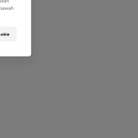
mukan
 bawah
okie