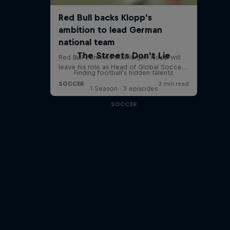
The Streets Don't Lie
Finding football's hidden talents
1 Season · 3 episodes
SOCCER