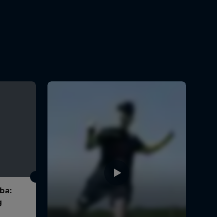
ba:
g