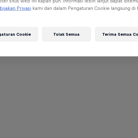
ter situs web ini kapan pun. Informasi lebih lanjut dapat dite
bijakan Privasi
kami dan dalam Pengaturan Cookie langsung di
gaturan Cookie
Tolak Semua
Terima Semua Co