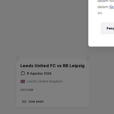
dalam foo
dalam
Ke
ini.
Pen
Leeds United FC vs RB Leipzig
8 Agustus 2026
Leeds, United Kingdom
SOCCER
Live soon