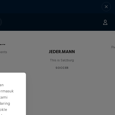
Lie
Fi
JEDER.MANN
lents
This is Salzburg
SOCCER
an
ermasuk
 kami
daring
okIe