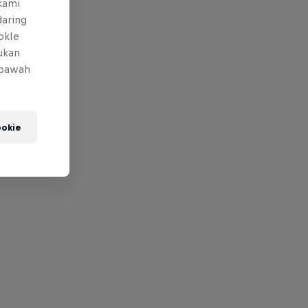
 kami
daring
okIe
mukan
 bawah
okie