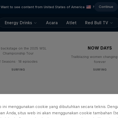
Continue
Want to see content from United States of America
?
Energy Drinks
Acara
Atlet
Red Bull TV
Inside Pro Surfing
NOW DAYS
backstage on the 2025 WSL
Championship Tour
Trailblazing women changing 
2 Seasons · 18 episodes
forever
SURFING
SURFING
b ini menggunakan cookie yang dibutuhkan secara teknis. Deng
uan Anda, situs web ini akan menggunakan cookie tambahan (t