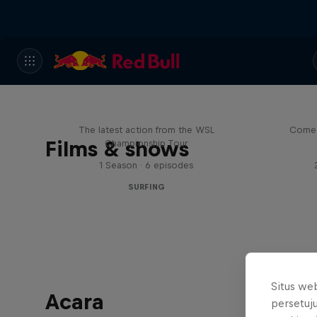
WSL Replay
The latest action from the WSL
Come 
Films & shows
Championship Tour
1 Season · 6 episodes
SURFING
Situs we
Acara
persetuj