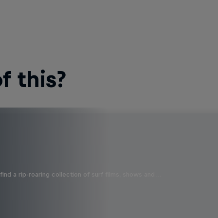
 this?
ind a rip-roaring collection of surf films, shows and …