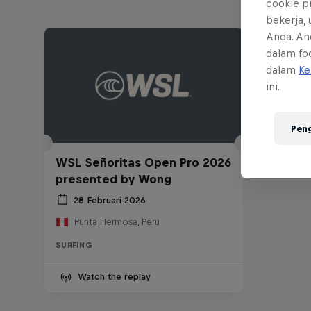
cookie p
bekerja,
Anda. An
dalam foo
dalam
Ke
ini.
Pen
WSL Señoritas Open Pro 2026
presented by Wong
28 Februari 2026
Punta Hermosa, Peru
SURFING
Watch the replay