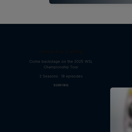
Inside Pro Surfing
Come backstage on the 2025 WSL
Championship Tour
2 Seasons · 18 episodes
SURFING