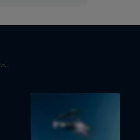
e WSL