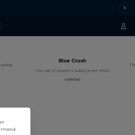
Blue Crush
surfing
The
The rise of women's surfing in the 1990s
SURFING
an
ermasuk