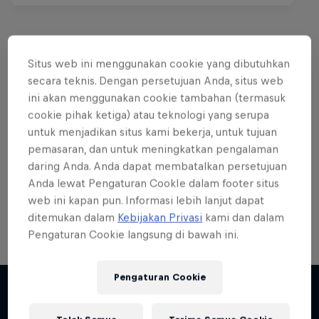
Situs web ini menggunakan cookie yang dibutuhkan
Want more of this?
secara teknis. Dengan persetujuan Anda, situs web
ini akan menggunakan cookie tambahan (termasuk
cookie pihak ketiga) atau teknologi yang serupa
untuk menjadikan situs kami bekerja, untuk tujuan
Bike
pemasaran, dan untuk meningkatkan pengalaman
daring Anda. Anda dapat membatalkan persetujuan
Welcome to the Bike Hub, where you will find an
action-packed collection of two-wheel films,
Anda lewat Pengaturan CookIe dalam footer situs
shows …
web ini kapan pun. Informasi lebih lanjut dapat
ditemukan dalam
Kebijakan Privasi
kami dan dalam
Pengaturan Cookie langsung di bawah ini.
Riding Shotgun
Pengaturan Cookie
A BMX world culture tour