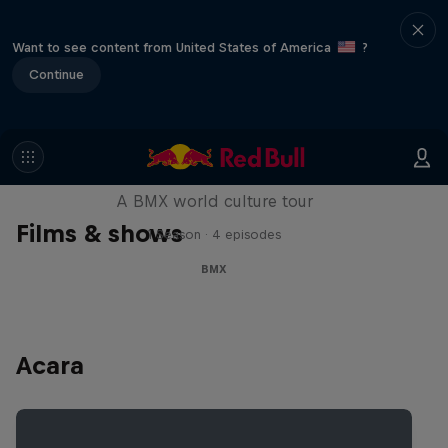
Want to see content from United States of America
?
Continue
Riding Shotgun
A BMX world culture tour
Films & shows
1 Season · 4 episodes
BMX
Acara