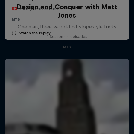
Design and Conquer with Matt
Sion, Switzerland
Jones
MTB
One man, three world-first slopestyle tricks
Watch the replay
1 Season · 4 episodes
MTB