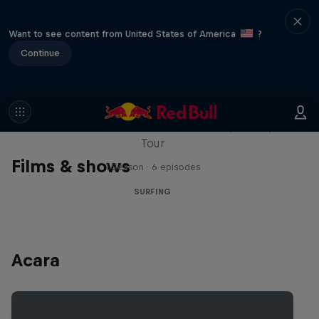
Want to see content from United States of America
?
Continue
WSL Replay
The latest action from the WSL Championship
Tour
Films & shows
1 Season · 6 episodes
SURFING
Acara