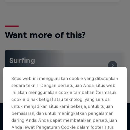
Want more of this?
Surfing
Welcome to the Surf Hub, where you will find a rip-
roaring collection of surf films, shows and …
Situs web ini menggunakan cookie yang dibutuhkan
secara teknis. Dengan persetujuan Anda, situs web
ini akan menggunakan cookie tambahan (termasuk
cookie pihak ketiga) atau teknologi yang serupa
untuk menjadikan situs kami bekerja, untuk tujuan
pemasaran, dan untuk meningkatkan pengalaman
daring Anda. Anda dapat membatalkan persetujuan
Lebih banyak seperti ini
Anda lewat Pengaturan CookIe dalam footer situs