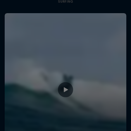
SURFING