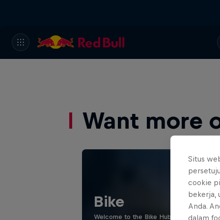
Want more of
Situs we
persetuj
cookie p
bekerja,
Bike
Anda. An
Welcome to the Bike Hub, where you will 
dalam foo