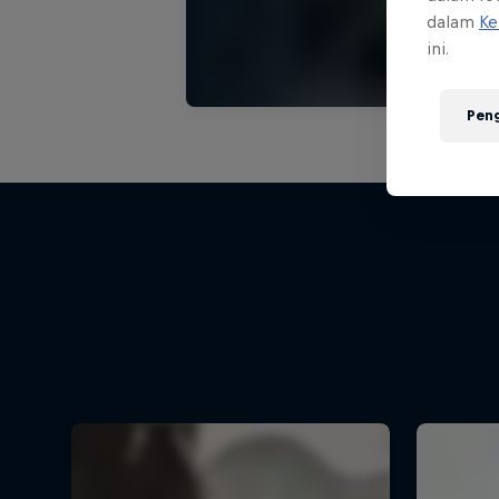
dalam
Ke
ini.
Pen