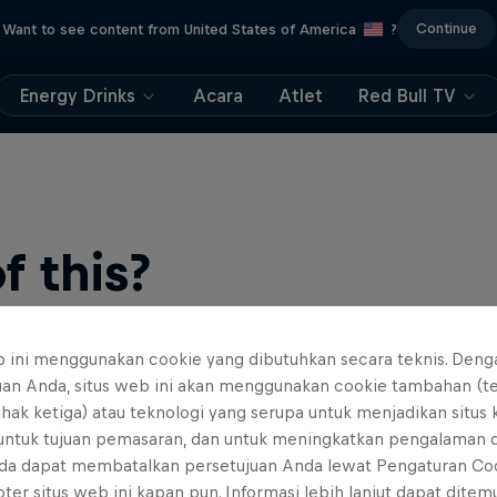
Continue
Want to see content from United States of America
?
Energy Drinks
Acara
Atlet
Red Bull TV
 this?
b ini menggunakan cookie yang dibutuhkan secara teknis. Deng
uan Anda, situs web ini akan menggunakan cookie tambahan (t
ihak ketiga) atau teknologi yang serupa untuk menjadikan situs
 untuk tujuan pemasaran, dan untuk meningkatkan pengalaman 
da dapat membatalkan persetujuan Anda lewat Pengaturan Co
find an action-packed collection of two-wheel films, shows …
ter situs web ini kapan pun. Informasi lebih lanjut dapat dite