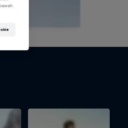
 bawah
okie