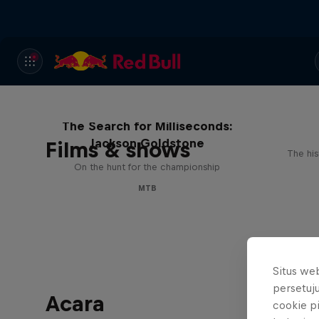
The Search for Milliseconds:
Jackson Goldstone
Films & shows
The his
On the hunt for the championship
MTB
Situs we
persetuj
Acara
cookie p