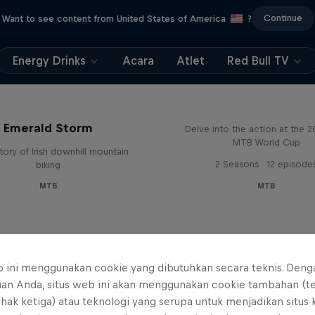
Continue
Want to see content from United States of America
?
Energy Drinks
Acara
Atlet
Red Bull TV
Beyond the Line
Emerald Storm
Delve into the action at the 
MTB World Cup
tory of Irish downhill mountain
2 Seasons · 12 episode
biking
MTB
MTB
b ini menggunakan cookie yang dibutuhkan secara teknis. Deng
uan Anda, situs web ini akan menggunakan cookie tambahan (t
ihak ketiga) atau teknologi yang serupa untuk menjadikan situs