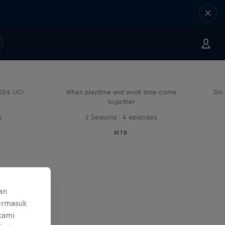
Aaron Gwin's Off Season
2024 UCI
When playtime and work time come
Six
together
s
2 Seasons · 4 episodes
MTB
an
ermasuk
 kami