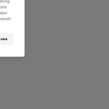
daring
okIe
mukan
 bawah
okie