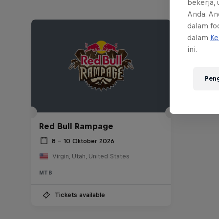
bekerja,
Anda. An
dalam foo
dalam
Ke
ini.
Pen
Red Bull Rampage
8 – 10 Oktober 2026
Virgin, Utah, United States
MTB
Tickets available