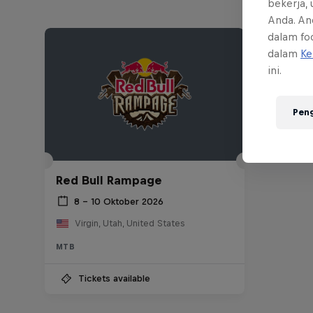
bekerja,
Anda. An
dalam foo
dalam
Ke
ini.
Pen
Red Bull Rampage
8 – 10 Oktober 2026
Virgin, Utah, United States
MTB
Tickets available