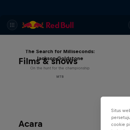
The Search for Milliseconds:
Jackson Goldstone
Films & shows
On the hunt for the championship
MTB
Situs we
persetuj
Acara
cookie p