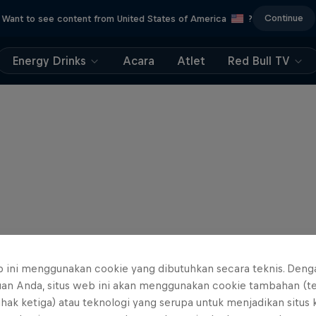
Continue
Want to see content from United States of America
?
Energy Drinks
Acara
Atlet
Red Bull TV
b ini menggunakan cookie yang dibutuhkan secara teknis. Deng
uan Anda, situs web ini akan menggunakan cookie tambahan (t
ihak ketiga) atau teknologi yang serupa untuk menjadikan situs