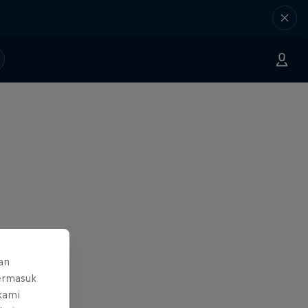
an
ermasuk
 kami