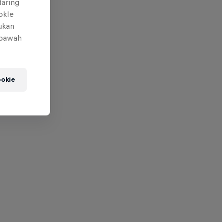
daring
okIe
mukan
 bawah
okie